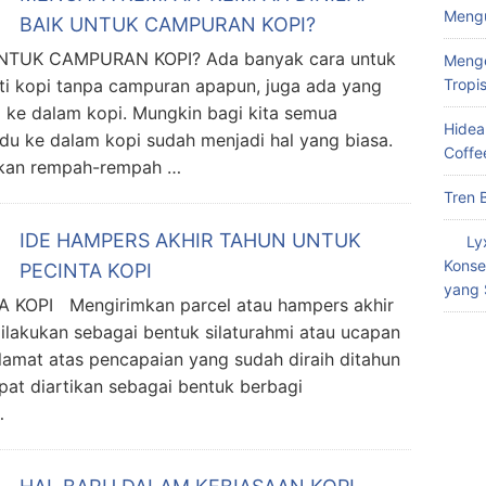
Meng
BAIK UNTUK CAMPURAN KOPI?
TUK CAMPURAN KOPI? Ada banyak cara untuk
Menge
ti kopi tanpa campuran apapun, juga ada yang
Tropi
e dalam kopi. Mungkin bagi kita semua
Hidea
u ke dalam kopi sudah menjadi hal yang biasa.
Coffe
kan rempah-rempah …
Tren 
IDE HAMPERS AKHIR TAHUN UNTUK
Ly
Konse
PECINTA KOPI
yang 
OPI Mengirimkan parcel atau hampers akhir
dilakukan sebagai bentuk silaturahmi atau ucapan
lamat atas pencapaian yang sudah diraih ditahun
pat diartikan sebagai bentuk berbagi
…