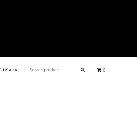
SEARCH
0
G USAHA
FOR: