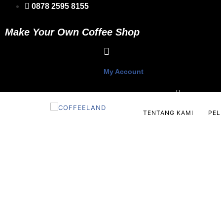
Skip
0878 2595 8155
to
content
Make Your Own Coffee Shop
My Account
TENTANG KAMI
PE