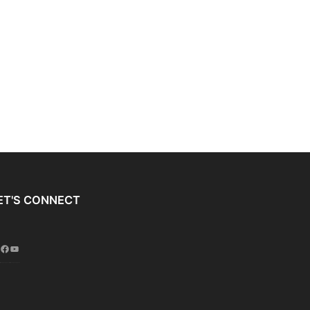
ET'S CONNECT
Instagram
Facebook
YouTube