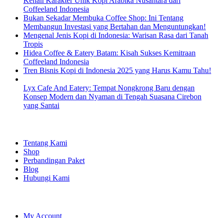
Kenali Karakter Unik Kopi Arabika Nusantara dari
Coffeeland Indonesia
Bukan Sekadar Membuka Coffee Shop: Ini Tentang
Membangun Investasi yang Bertahan dan Menguntungkan!
Mengenal Jenis Kopi di Indonesia: Warisan Rasa dari Tanah
Tropis
Hidea Coffee & Eatery Batam: Kisah Sukses Kemitraan
Coffeeland Indonesia
Tren Bisnis Kopi di Indonesia 2025 yang Harus Kamu Tahu!
Lyx Cafe And Eatery: Tempat Nongkrong Baru dengan
Konsep Modern dan Nyaman di Tengah Suasana Cirebon
yang Santai
EXPLORE
Tentang Kami
Shop
Perbandingan Paket
Blog
Hubungi Kami
SHOPPING
My Account