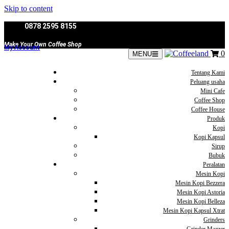
Skip to content
0878 2595 8155
Make Your Own Coffee Shop
My Account
0
MENU
Tentang Kami
Peluang usaha
Mini Cafe
Coffee Shop
Coffee House
Produk
Kopi
Kopi Kapsul
Sirup
Bubuk
Peralatan
Mesin Kopi
Mesin Kopi Bezzera
Mesin Kopi Astoria
Mesin Kopi Belleza
Mesin Kopi Kapsul Xtrat
Grinders