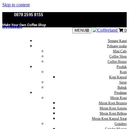
Skip to content
0878 2595 8155
Make Your Own Coffee Shop
My Account
0
MENU
Tentang Kami
Peluang usaha
Mini Cafe
Coffee Shop
Coffee House
Produk
Kopi
Kopi Kapsul
Sirup
Bubuk
Peralatan
Mesin Kopi
Mesin Kopi Bezzera
Mesin Kopi Astoria
Mesin Kopi Belleza
Mesin Kopi Kapsul Xtrat
Grinders