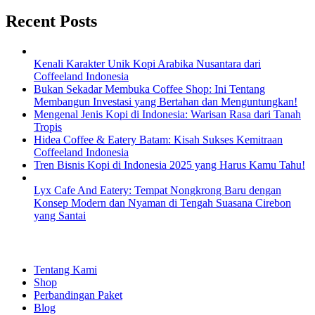
Recent Posts
Kenali Karakter Unik Kopi Arabika Nusantara dari
Coffeeland Indonesia
Bukan Sekadar Membuka Coffee Shop: Ini Tentang
Membangun Investasi yang Bertahan dan Menguntungkan!
Mengenal Jenis Kopi di Indonesia: Warisan Rasa dari Tanah
Tropis
Hidea Coffee & Eatery Batam: Kisah Sukses Kemitraan
Coffeeland Indonesia
Tren Bisnis Kopi di Indonesia 2025 yang Harus Kamu Tahu!
Lyx Cafe And Eatery: Tempat Nongkrong Baru dengan
Konsep Modern dan Nyaman di Tengah Suasana Cirebon
yang Santai
EXPLORE
Tentang Kami
Shop
Perbandingan Paket
Blog