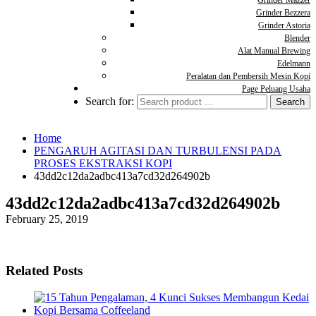
Grinder Mazzer
Grinder Bezzera
Grinder Astoria
Blender
Alat Manual Brewing
Edelmann
Peralatan dan Pembersih Mesin Kopi
Page Peluang Usaha
Search for:
Home
PENGARUH AGITASI DAN TURBULENSI PADA
PROSES EKSTRAKSI KOPI
43dd2c12da2adbc413a7cd32d264902b
43dd2c12da2adbc413a7cd32d264902b
February 25, 2019
Related Posts