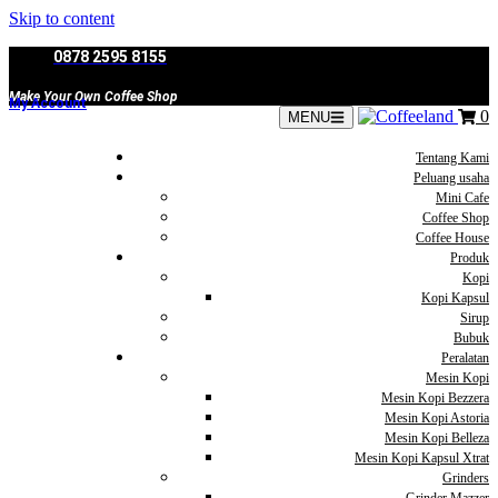
Skip to content
0878 2595 8155
Make Your Own Coffee Shop
My Account
0
MENU
Tentang Kami
Peluang usaha
Mini Cafe
Coffee Shop
Coffee House
Produk
Kopi
Kopi Kapsul
Sirup
Bubuk
Peralatan
Mesin Kopi
Mesin Kopi Bezzera
Mesin Kopi Astoria
Mesin Kopi Belleza
Mesin Kopi Kapsul Xtrat
Grinders