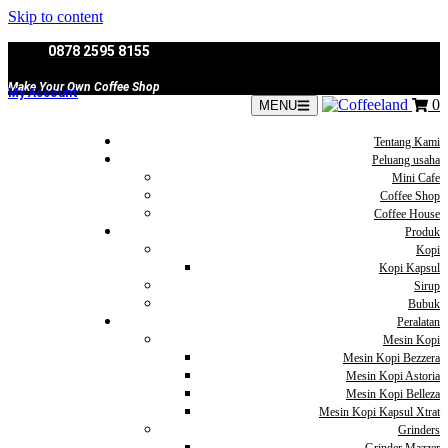
Skip to content
0878 2595 8155
Make Your Own Coffee Shop
My Account
0
MENU
Tentang Kami
Peluang usaha
Mini Cafe
Coffee Shop
Coffee House
Produk
Kopi
Kopi Kapsul
Sirup
Bubuk
Peralatan
Mesin Kopi
Mesin Kopi Bezzera
Mesin Kopi Astoria
Mesin Kopi Belleza
Mesin Kopi Kapsul Xtrat
Grinders