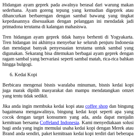
Hidangan ayam geprek pada awalnya berasal dari warung makan
sederhana. Ayam goreng tepung yang kemudian digeprek atau
dihancurkan berbarengan dengan sambal bawang yang tingkat
kepedasannya disesuaikan dengan pelanggan ini mendadak jadi
primadona terutama di kalangan mahasiswa.
Tren hidangan ayam geprek tidak hanya berhenti di Yogyakarta.
Tren hidangan ini akhirnya menyebar ke seluruh penjuru Indonesia
dan mendapat banyak penyesuaian terutama untuk sambal yang
digunakan. Sekarang bisa ditemukan berbagai ayam geprek dengan
ragam sambal yang bervariasi seperti sambal matah, rica-rica bahkan
hingga bulgogi.
Kedai Kopi
Berbicara mengenai bisnis waralaba minuman, bisnis kedai kopi
juga marak dipilih masyarakat dan mampu mendatangkan omzet
yang tentu tidak sedikit.
Jika anda ingin membuka kedai kopi atau
coffee shop
dan bingung
bagaimana mengawalinya, bingung kedai kopi seperti apa yang
cocok dengan target konsumen yang ada, anda dapat menjalin
kemitraan bersama
Coffeland Indonesia
. Kami menyediakaan solusi
bagi anda yang ingin memulai usaha kedai kopi dengan Merek atau
Brand anda sendiri, paket kemitraan kedai kopi terdiri dari beberapa