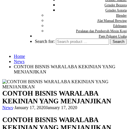
Grinder Mazzer
Grinder Bezzera
Grinder Astoria
Blender
Alat Manual Brewing
Edelmann
Peralatan dan Pembersih Mesin Kopi
Page Peluang Usaha
Search for:
Home
News
CONTOH BISNIS WARALABA KEKINIAN YANG
MENJANJIKAN
CONTOH BISNIS WARALABA
KEKINIAN YANG MENJANJIKAN
News
·
January 17, 2020
January 17, 2020
CONTOH BISNIS WARALABA
KEKINIAN YANG MENJANJIKAN