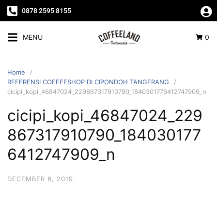
0878 2595 8155
MENU
0
Home
REFERENSI COFFEESHOP DI CIPONDOH TANGERANG
cicipi_kopi_46847024_229867317910790_1840301776412747909_n
cicipi_kopi_46847024_229
867317910790_184030177
6412747909_n
DECEMBER 6, 2019