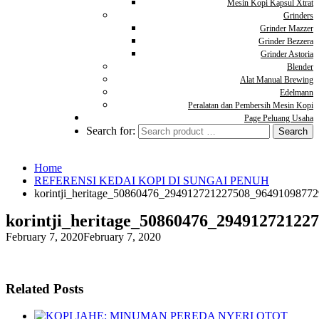
Mesin Kopi Kapsul Xtrat
Grinders
Grinder Mazzer
Grinder Bezzera
Grinder Astoria
Blender
Alat Manual Brewing
Edelmann
Peralatan dan Pembersih Mesin Kopi
Page Peluang Usaha
Search for:
Home
REFERENSI KEDAI KOPI DI SUNGAI PENUH
korintji_heritage_50860476_294912721227508_9649109877
korintji_heritage_50860476_29491272122
February 7, 2020
February 7, 2020
Related Posts