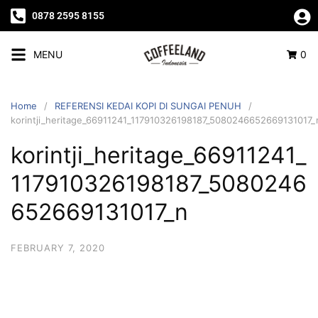
0878 2595 8155
MENU
0
Home
REFERENSI KEDAI KOPI DI SUNGAI PENUH
korintji_heritage_66911241_117910326198187_5080246652669131017_
korintji_heritage_66911241_
117910326198187_5080246
652669131017_n
FEBRUARY 7, 2020