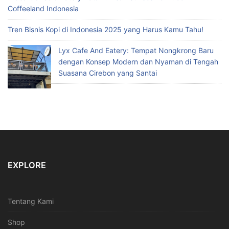
Coffeeland Indonesia
Tren Bisnis Kopi di Indonesia 2025 yang Harus Kamu Tahu!
Lyx Cafe And Eatery: Tempat Nongkrong Baru
dengan Konsep Modern dan Nyaman di Tengah
Suasana Cirebon yang Santai
EXPLORE
Tentang Kami
Shop