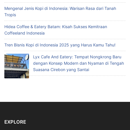
Mengenal Jenis Kopi di Indonesia: Warisan Rasa dari Tanah
Tropis
Hidea Coffee & Eatery Batam: Kisah Sukses Kemitraan
Coffeeland Indonesia
Tren Bisnis Kopi di Indonesia 2025 yang Harus Kamu Tahu!
Lyx Cafe And Eatery: Tempat Nongkrong Baru
dengan Konsep Modern dan Nyaman di Tengah
Suasana Cirebon yang Santai
EXPLORE