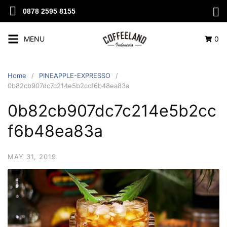
0878 2595 8155
MENU
0
Home
PINEAPPLE-EXPRESSO
0b82cb907dc7c214e5b2ccf6b48ea83a
0b82cb907dc7c214e5b2cc
f6b48ea83a
MAY 31, 2019