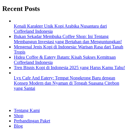
Recent Posts
Kenali Karakter Unik Kopi Arabika Nusantara dari
Coffeeland Indonesia
Bukan Sekadar Membuka Coffee Shop: Ini Tentang
Membangun Investasi yang Bertahan dan Menguntungkan!
Mengenal Jenis Kopi di Indonesia: Warisan Rasa dari Tanah
Tropis
Hidea Coffee & Eatery Batam: Kisah Sukses Kemitraan
Coffeeland Indonesia
Tren Bisnis Kopi di Indonesia 2025 yang Harus Kamu Tahu!
Lyx Cafe And Eatery: Tempat Nongkrong Baru dengan
Konsep Modern dan Nyaman di Tengah Suasana Cirebon
yang Santai
EXPLORE
Tentang Kami
Shop
Perbandingan Paket
Blog