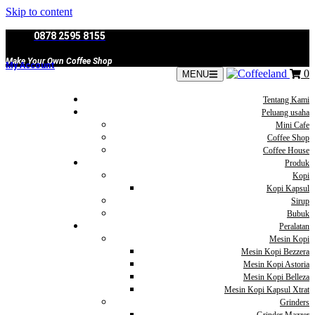
Skip to content
0878 2595 8155
Make Your Own Coffee Shop
My Account
0
MENU
Tentang Kami
Peluang usaha
Mini Cafe
Coffee Shop
Coffee House
Produk
Kopi
Kopi Kapsul
Sirup
Bubuk
Peralatan
Mesin Kopi
Mesin Kopi Bezzera
Mesin Kopi Astoria
Mesin Kopi Belleza
Mesin Kopi Kapsul Xtrat
Grinders