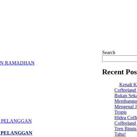
Search
LAN RAMADHAN
Recent Pos
Kenali K
Coffeeland
Bukan Seka
Membangun 
Mengenal Je
Tropis
Hidea Coff
Coffeeland
Tren Bisni
I PELANGGAN
Tahu!