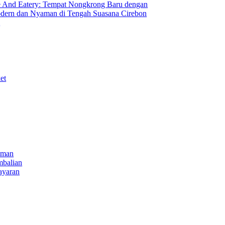
 And Eatery: Tempat Nongkrong Baru dengan
ern dan Nyaman di Tengah Suasana Cirebon
i
et
iman
mbalian
ayaran
NECT
k
be