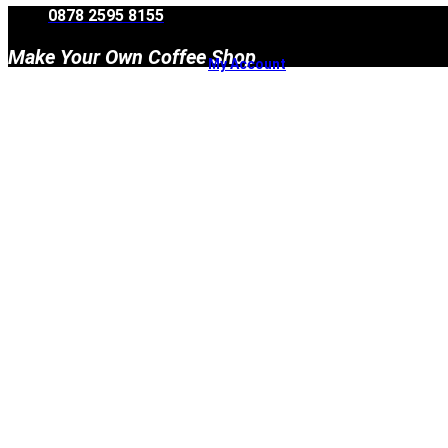
Skip
0878 2595 8155
to
content
Make Your Own Coffee Shop
My Account