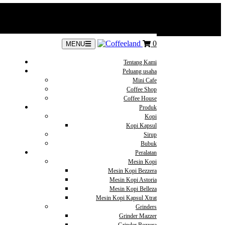
0
MENU
Tentang Kami
Peluang usaha
Mini Cafe
Coffee Shop
Coffee House
Produk
Kopi
Kopi Kapsul
Sirup
Bubuk
Peralatan
Mesin Kopi
Mesin Kopi Bezzera
Mesin Kopi Astoria
Mesin Kopi Belleza
Mesin Kopi Kapsul Xtrat
Grinders
Grinder Mazzer
Grinder Bezzera