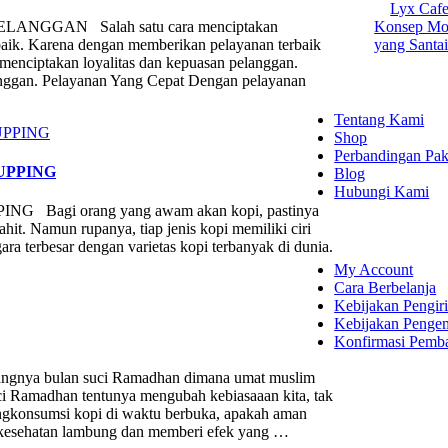
Lyx Cafe
NGGAN Salah satu cara menciptakan
Konsep Mod
aik. Karena dengan memberikan pelayanan terbaik
yang Santa
menciptakan loyalitas dan kepuasan pelanggan.
EXPLORE
langgan. Pelayanan Yang Cepat Dengan pelayanan
Tentang Kami
Shop
Perbandingan Pak
UPPING
Blog
Hubungi Kami
agi orang yang awam akan kopi, pastinya
SHOPPING
it. Namun rupanya, tiap jenis kopi memiliki ciri
ra terbesar dengan varietas kopi terbanyak di dunia.
My Account
Cara Berbelanja
Kebijakan Pengir
Kebijakan Penge
Konfirmasi Pemb
 bulan suci Ramadhan dimana umat muslim
LET'S CON
ci Ramadhan tentunya mengubah kebiasaaan kita, tak
engkonsumsi kopi di waktu berbuka, apakah aman
Instagram
Faceboo
YouTu
 kesehatan lambung dan memberi efek yang …