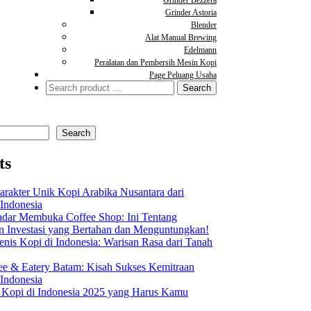
Grinder Astoria
Blender
Alat Manual Brewing
Edelmann
Peralatan dan Pembersih Mesin Kopi
Page Peluang Usaha
Search
for:
Search
ts
arakter Unik Kopi Arabika Nusantara dari
 Indonesia
dar Membuka Coffee Shop: Ini Tentang
Investasi yang Bertahan dan Menguntungkan!
nis Kopi di Indonesia: Warisan Rasa dari Tanah
ee & Eatery Batam: Kisah Sukses Kemitraan
 Indonesia
s Kopi di Indonesia 2025 yang Harus Kamu