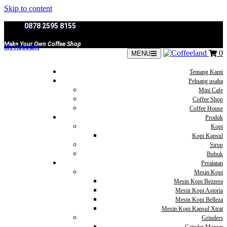
Skip to content
0878 2595 8155
Make Your Own Coffee Shop
My Account
0
MENU
Tentang Kami
Peluang usaha
Mini Cafe
Coffee Shop
Coffee House
Produk
Kopi
Kopi Kapsul
Sirup
Bubuk
Peralatan
Mesin Kopi
Mesin Kopi Bezzera
Mesin Kopi Astoria
Mesin Kopi Belleza
Mesin Kopi Kapsul Xtrat
Grinders