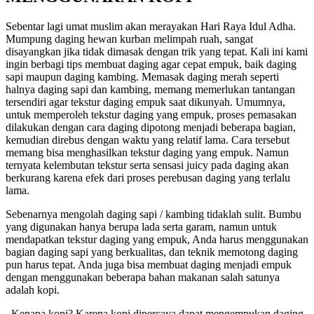
Sebentar lagi umat muslim akan merayakan Hari Raya Idul Adha.
Mumpung daging hewan kurban melimpah ruah, sangat
disayangkan jika tidak dimasak dengan trik yang tepat. Kali ini kami
ingin berbagi tips membuat daging agar cepat empuk, baik daging
sapi maupun daging kambing. Memasak daging merah seperti
halnya daging sapi dan kambing, memang memerlukan tantangan
tersendiri agar tekstur daging empuk saat dikunyah. Umumnya,
untuk memperoleh tekstur daging yang empuk, proses pemasakan
dilakukan dengan cara daging dipotong menjadi beberapa bagian,
kemudian direbus dengan waktu yang relatif lama. Cara tersebut
memang bisa menghasilkan tekstur daging yang empuk. Namun
ternyata kelembutan tekstur serta sensasi juicy pada daging akan
berkurang karena efek dari proses perebusan daging yang terlalu
lama.
Sebenarnya mengolah daging sapi / kambing tidaklah sulit. Bumbu
yang digunakan hanya berupa lada serta garam, namun untuk
mendapatkan tekstur daging yang empuk, Anda harus menggunakan
bagian daging sapi yang berkualitas, dan teknik memotong daging
pun harus tepat. Anda juga bisa membuat daging menjadi empuk
dengan menggunakan beberapa bahan makanan salah satunya
adalah kopi.
Kenapa kopi? Karena kopi dipercaya dapat mengempukan daging.