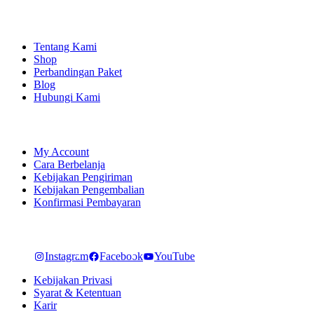
EXPLORE
Tentang Kami
Shop
Perbandingan Paket
Blog
Hubungi Kami
SHOPPING
My Account
Cara Berbelanja
Kebijakan Pengiriman
Kebijakan Pengembalian
Konfirmasi Pembayaran
LET'S CONNECT
Instagram
Facebook
YouTube
Kebijakan Privasi
Syarat & Ketentuan
Karir