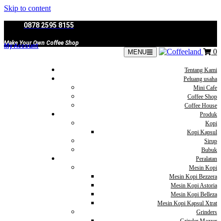
Skip to content
0878 2595 8155
Make Your Own Coffee Shop
My Account
0
MENU
Tentang Kami
Peluang usaha
Mini Cafe
Coffee Shop
Coffee House
Produk
Kopi
Kopi Kapsul
Sirup
Bubuk
Peralatan
Mesin Kopi
Mesin Kopi Bezzera
Mesin Kopi Astoria
Mesin Kopi Belleza
Mesin Kopi Kapsul Xtrat
Grinders