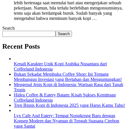
lebih bertenaga saat memulai hari atau mengerjakan sebuah
pekerjaan. Namun, bila terlalu berlebihan mengonsumsinya,
tentu saja akan berdampak buruk. Sudah banyak yang
mengetahui bahwa meminum banyak kopi …
Search
Search
Recent Posts
Kenali Karakter Unik Kopi Arabika Nusantara dari
Coffeeland Indonesia
Bukan Sekadar Membuka Coffee Shop: Ini Tentang
Membangun Investasi yang Bertahan dan Menguntungkan!
Mengenal Jenis Kopi di Indonesia: Warisan Rasa dari Tanah
Tropis
Hidea Coffee & Eatery Batam: Kisah Sukses Kemitraan
Coffeeland Indonesia
Tren Bisnis Kopi di Indonesia 2025 yang Harus Kamu Tahu!
Lyx Cafe And Eatery: Tempat Nongkrong Baru dengan
Konsep Modern dan Nyaman di Tengah Suasana Cirebon
yang Santai