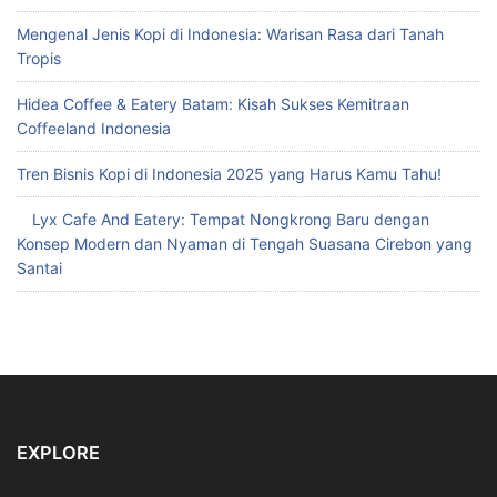
Mengenal Jenis Kopi di Indonesia: Warisan Rasa dari Tanah
Tropis
Hidea Coffee & Eatery Batam: Kisah Sukses Kemitraan
Coffeeland Indonesia
Tren Bisnis Kopi di Indonesia 2025 yang Harus Kamu Tahu!
Lyx Cafe And Eatery: Tempat Nongkrong Baru dengan
Konsep Modern dan Nyaman di Tengah Suasana Cirebon yang
Santai
EXPLORE