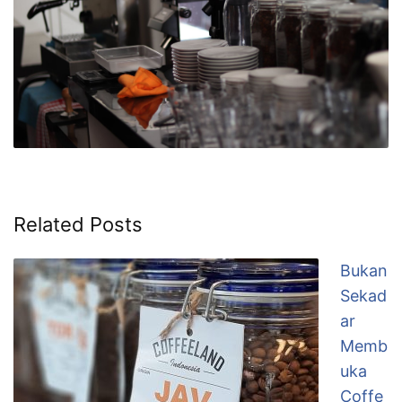
Related Posts
Bukan
Sekad
ar
Memb
uka
Coffe