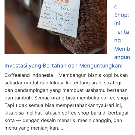
e
Shop:
Ini
Tenta
ng
Memb
angun
Investasi yang Bertahan dan Menguntungkan!
Coffeeland Indonesia – Membangun bisnis kopi bukan
sekadar modal dan lokasi. Ini tentang arah, strategi,
dan pendampingan yang membuat usahamu bertahan
dan tumbuh. Semua orang bisa membuka coffee shop.
Tapi tidak semua bisa mempertahankannya.Hari ini,
kita bisa melihat ratusan coffee shop baru di berbagai
kota — dengan desain menarik, mesin canggih, dan
menu yang menjanjikan. …