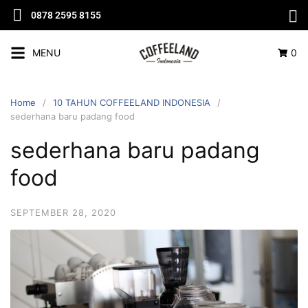
0878 2595 8155
MENU
0
Home
10 TAHUN COFFEELAND INDONESIA
sederhana baru padang food
sederhana baru padang
food
SEPTEMBER 28, 2020