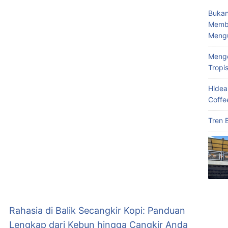
Bukan
Memba
Meng
Menge
Tropi
Hidea
Coffe
Tren 
Rahasia di Balik Secangkir Kopi: Panduan
Lengkap dari Kebun hingga Cangkir Anda