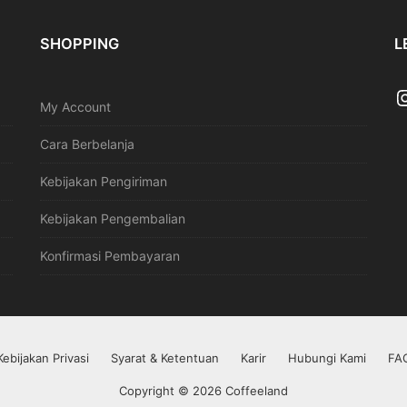
SHOPPING
L
My Account
Cara Berbelanja
Kebijakan Pengiriman
Kebijakan Pengembalian
Konfirmasi Pembayaran
Kebijakan Privasi
Syarat & Ketentuan
Karir
Hubungi Kami
FA
Copyright © 2026 Coffeeland