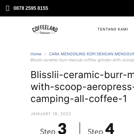
0878 2595 8155
TENTANG KAMI
Home
CARA MENGGILING KOPI DENGAN MENGGU
Blisslii-ceramic-burr-manual-coffee-grinder-with-scoo
Blisslii-ceramic-burr-
with-scoop-aeropress-
camping-all-coffee-1
JANUARY 18, 2022