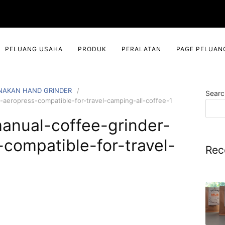
PELUANG USAHA
PRODUK
PERALATAN
PAGE PELUAN
NAKAN HAND GRINDER
Searc
p-aeropress-compatible-for-travel-camping-all-coffee-1
manual-coffee-grinder-
compatible-for-travel-
Rec