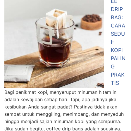
EE
DRIP
BAG:
CARA
SEDU
H
KOPI
PALIN
G
PRAK
TIS
Bagi penikmat kopi, menyeruput minuman hitam ini
adalah kewajiban setiap hari. Tapi, apa jadinya jika
kesibukan Anda sangat padat? Pastinya tidak akan
sempat untuk menggiling, menimbang, dan menyeduh
hingga menjadi sajian minuman kopi yang sempurna.
Jika sudah begitu, coffee drip bags adalah sousinya.