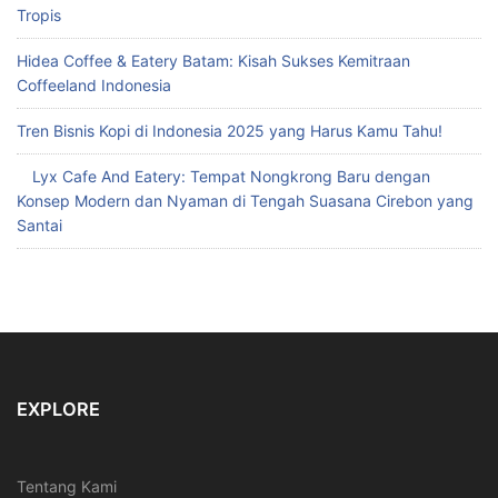
Tropis
Hidea Coffee & Eatery Batam: Kisah Sukses Kemitraan
Coffeeland Indonesia
Tren Bisnis Kopi di Indonesia 2025 yang Harus Kamu Tahu!
Lyx Cafe And Eatery: Tempat Nongkrong Baru dengan
Konsep Modern dan Nyaman di Tengah Suasana Cirebon yang
Santai
EXPLORE
Tentang Kami