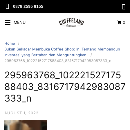
0878 2595 8155
MENU
0
Home
Bukan Sekadar Membuka Coffee Shop: Ini Tentang Membangun
Investasi yang Bertahan dan Menguntungkan!
295963768_10222152717588403_8316717942983087333_n
295963768_102221527175
88403_8316717942983087
333_n
AUGUST 1, 2022