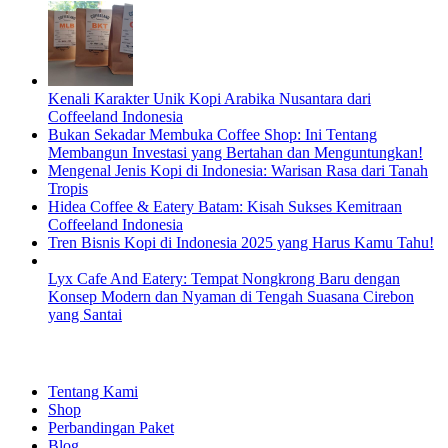
Kenali Karakter Unik Kopi Arabika Nusantara dari
Coffeeland Indonesia
Bukan Sekadar Membuka Coffee Shop: Ini Tentang
Membangun Investasi yang Bertahan dan Menguntungkan!
Mengenal Jenis Kopi di Indonesia: Warisan Rasa dari Tanah
Tropis
Hidea Coffee & Eatery Batam: Kisah Sukses Kemitraan
Coffeeland Indonesia
Tren Bisnis Kopi di Indonesia 2025 yang Harus Kamu Tahu!
Lyx Cafe And Eatery: Tempat Nongkrong Baru dengan
Konsep Modern dan Nyaman di Tengah Suasana Cirebon
yang Santai
EXPLORE
Tentang Kami
Shop
Perbandingan Paket
Blog