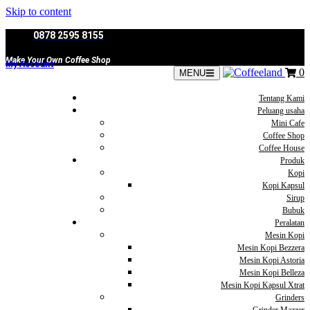
Skip to content
0878 2595 8155
Make Your Own Coffee Shop
My Account
0
MENU
Tentang Kami
Peluang usaha
Mini Cafe
Coffee Shop
Coffee House
Produk
Kopi
Kopi Kapsul
Sirup
Bubuk
Peralatan
Mesin Kopi
Mesin Kopi Bezzera
Mesin Kopi Astoria
Mesin Kopi Belleza
Mesin Kopi Kapsul Xtrat
Grinders