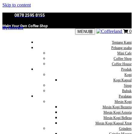
Skip to content
0878 2595 8155
Make Your Own Coffee Shop
My Account
0
MENU
Tentang Kami
Peluang usaha
Mini Cafe
Coffee Shop
Coffee House
Produk
Kopi
Kopi Kapsul
Sirup
Bubuk
Peralatan
Mesin Kopi
Mesin Kopi Bezzera
Mesin Kopi Astoria
Mesin Kopi Belleza
Mesin Kopi Kapsul Xtrat
Grinders