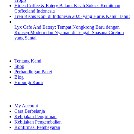
Tropis
Hidea Coffee & Eatery Batam: Kisah Sukses Kemitraan
Coffeeland Indonesia
Tren Bisnis Kopi di Indonesia 2025 yang Harus Kamu Tahu!
Lyx Cafe And Eatery: Tempat Nongkrong Baru dengan
Konsep Modern dan Nyaman di Tengah Suasana Cirebon
yang Santai
EXPLORE
Tentang Kami
Shop
Perbandingan Paket
Blog
Hubungi Kami
SHOPPING
My Account
Cara Berbelanja
Kebijakan Pengiriman
Kebijakan Pengembalian
Konfirmasi Pembayaran