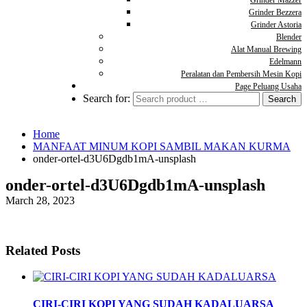
Grinder Mazzer
Grinder Bezzera
Grinder Astoria
Blender
Alat Manual Brewing
Edelmann
Peralatan dan Pembersih Mesin Kopi
Page Peluang Usaha
Search for:
Home
MANFAAT MINUM KOPI SAMBIL MAKAN KURMA
onder-ortel-d3U6Dgdb1mA-unsplash
onder-ortel-d3U6Dgdb1mA-unsplash
March 28, 2023
Related Posts
CIRI-CIRI KOPI YANG SUDAH KADALUARSA