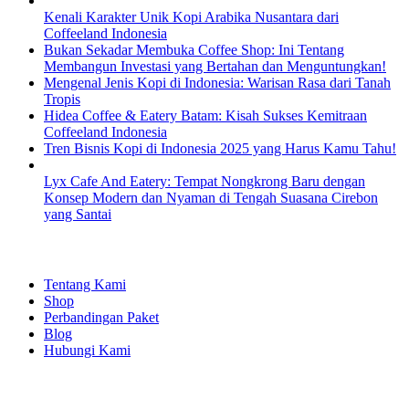
Kenali Karakter Unik Kopi Arabika Nusantara dari
Coffeeland Indonesia
Bukan Sekadar Membuka Coffee Shop: Ini Tentang
Membangun Investasi yang Bertahan dan Menguntungkan!
Mengenal Jenis Kopi di Indonesia: Warisan Rasa dari Tanah
Tropis
Hidea Coffee & Eatery Batam: Kisah Sukses Kemitraan
Coffeeland Indonesia
Tren Bisnis Kopi di Indonesia 2025 yang Harus Kamu Tahu!
Lyx Cafe And Eatery: Tempat Nongkrong Baru dengan
Konsep Modern dan Nyaman di Tengah Suasana Cirebon
yang Santai
EXPLORE
Tentang Kami
Shop
Perbandingan Paket
Blog
Hubungi Kami
SHOPPING