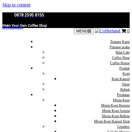
Skip to content
0878 2595 8155
Make Your Own Coffee Shop
My Account
0
MENU
Tentang Kami
Peluang usaha
Mini Cafe
Coffee Shop
Coffee House
Produk
Kopi
Kopi Kapsul
Sirup
Bubuk
Peralatan
Mesin Kopi
Mesin Kopi Bezzera
Mesin Kopi Astoria
Mesin Kopi Belleza
Mesin Kopi Kapsul Xtrat
Grinders