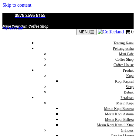
Skip to content
0878 2595 8155
Make Your Own Coffee Shop
My Account
0
MENU
Tentang Kami
Peluang usaha
Mini Cafe
Coffee Shop
Coffee House
Produk
Kopi
Kopi Kapsul
Sirup
Bubuk
Peralatan
Mesin Kopi
Mesin Kopi Bezzera
Mesin Kopi Astoria
Mesin Kopi Belleza
Mesin Kopi Kapsul Xtrat
Grinders