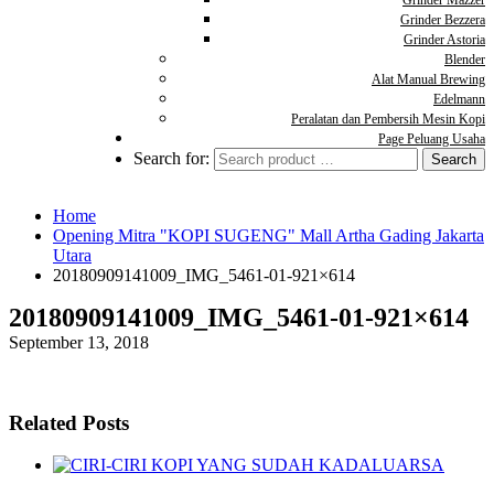
Grinder Mazzer
Grinder Bezzera
Grinder Astoria
Blender
Alat Manual Brewing
Edelmann
Peralatan dan Pembersih Mesin Kopi
Page Peluang Usaha
Search for:
Home
Opening Mitra "KOPI SUGENG" Mall Artha Gading Jakarta
Utara
20180909141009_IMG_5461-01-921×614
20180909141009_IMG_5461-01-921×614
September 13, 2018
Related Posts