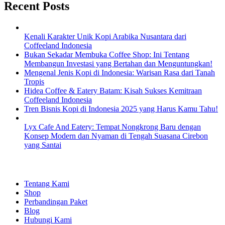
Recent Posts
Kenali Karakter Unik Kopi Arabika Nusantara dari
Coffeeland Indonesia
Bukan Sekadar Membuka Coffee Shop: Ini Tentang
Membangun Investasi yang Bertahan dan Menguntungkan!
Mengenal Jenis Kopi di Indonesia: Warisan Rasa dari Tanah
Tropis
Hidea Coffee & Eatery Batam: Kisah Sukses Kemitraan
Coffeeland Indonesia
Tren Bisnis Kopi di Indonesia 2025 yang Harus Kamu Tahu!
Lyx Cafe And Eatery: Tempat Nongkrong Baru dengan
Konsep Modern dan Nyaman di Tengah Suasana Cirebon
yang Santai
EXPLORE
Tentang Kami
Shop
Perbandingan Paket
Blog
Hubungi Kami