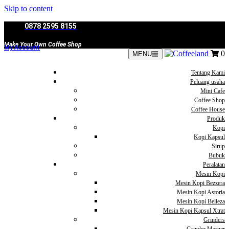
Skip to content
0878 2595 8155
Make Your Own Coffee Shop
My Account
0
MENU
Tentang Kami
Peluang usaha
Mini Cafe
Coffee Shop
Coffee House
Produk
Kopi
Kopi Kapsul
Sirup
Bubuk
Peralatan
Mesin Kopi
Mesin Kopi Bezzera
Mesin Kopi Astoria
Mesin Kopi Belleza
Mesin Kopi Kapsul Xtrat
Grinders