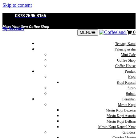
Skip to content
0878 2595 8155
Make Your Own Coffee Shop
My Account
0
MENU
Tentang Kami
Peluang usaha
Mini Cafe
Coffee Shop
Coffee House
Produk
Kopi
Kopi Kapsul
Sirup
Bubuk
Peralatan
Mesin Kopi
Mesin Kopi Bezzera
Mesin Kopi Astoria
Mesin Kopi Belleza
Mesin Kopi Kapsul Xtrat
Grinders