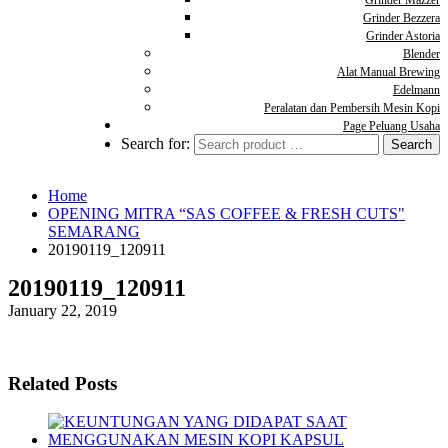
Grinder Mazzer
Grinder Bezzera
Grinder Astoria
Blender
Alat Manual Brewing
Edelmann
Peralatan dan Pembersih Mesin Kopi
Page Peluang Usaha
Search for:
Home
OPENING MITRA “SAS COFFEE & FRESH CUTS"
SEMARANG
20190119_120911
20190119_120911
January 22, 2019
Related Posts