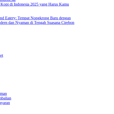
s Kopi di Indonesia 2025 yang Harus Kamu
nd Eatery: Tempat Nongkrong Baru dengan
ern dan Nyaman di Tengah Suasana Cirebon
i
et
iman
mbalian
ayaran
NECT