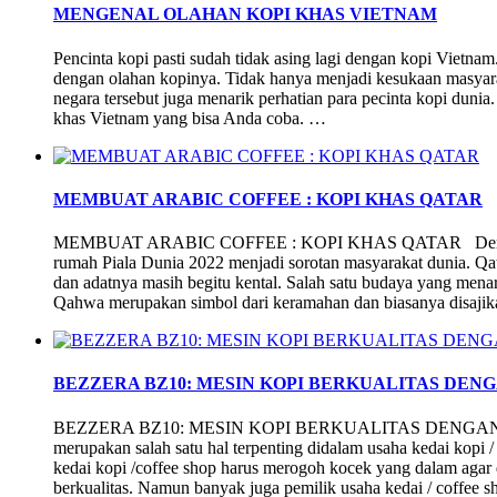
MENGENAL OLAHAN KOPI KHAS VIETNAM
Pencinta kopi pasti sudah tidak asing lagi dengan kopi Vietnam
dengan olahan kopinya. Tidak hanya menjadi kesukaan masyarak
negara tersebut juga menarik perhatian para pecinta kopi dunia
khas Vietnam yang bisa Anda coba. …
MEMBUAT ARABIC COFFEE : KOPI KHAS QATAR
MEMBUAT ARABIC COFFEE : KOPI KHAS QATAR Demam pial
rumah Piala Dunia 2022 menjadi sorotan masyarakat dunia. Qat
dan adatnya masih begitu kental. Salah satu budaya yang menar
Qahwa merupakan simbol dari keramahan dan biasanya disaji
BEZZERA BZ10: MESIN KOPI BERKUALITAS DE
BEZZERA BZ10: MESIN KOPI BERKUALITAS DENGAN
merupakan salah satu hal terpenting didalam usaha kedai kopi /
kedai kopi /coffee shop harus merogoh kocek yang dalam agar
berkualitas. Namun banyak juga pemilik usaha kedai / coffee 