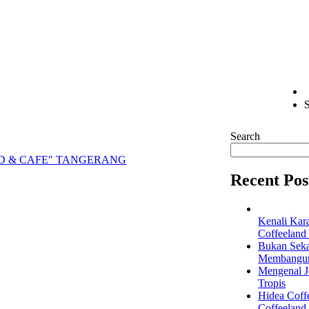
S
Search
D & CAFE" TANGERANG
Recent Pos
Kenali Kar
Coffeeland
Bukan Seka
Membangun 
Mengenal Je
Tropis
Hidea Coff
Coffeeland