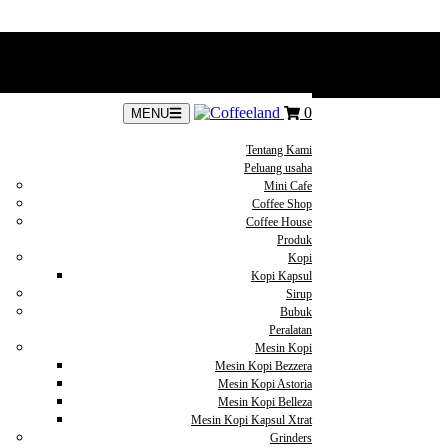
0
MENU
Tentang Kami
Peluang usaha
Mini Cafe
Coffee Shop
Coffee House
Produk
Kopi
Kopi Kapsul
Sirup
Bubuk
Peralatan
Mesin Kopi
Mesin Kopi Bezzera
Mesin Kopi Astoria
Mesin Kopi Belleza
Mesin Kopi Kapsul Xtrat
Grinders