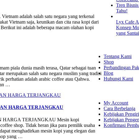
Tren Bisni
Tahu!
. Vietnam adalah salah satu negara yang terkenal
at Vietnam saja, keunikan dan cita rasa kopi dari
Lyx Cafe A
. Berikut ini adalah beberapa macam olahan kopi
Konsep Mod
yang Santa
EXPLORE
Tentang Kami
Shop
Perbandingan Pak
a dunia masih terasa, Qatar sebagai tuan
Blog
ar merupakan salah satu negara muslim yang tradisi
Hubungi Kami
ik perhatian adalah arabic coffee atau Qahwa.
kan …
SHOPPING
My Account
NGAN HARGA TERJANGKAU
Cara Berbelanja
Kebijakan Pengir
Kebijakan Penge
 HARGA TERJANGKAU Mesin kopi
Konfirmasi Pemb
 coffee shop. Tidak heran jika para pemilik usaha
 dapat menghadirkan mesin kopi yang elegan dan
shop yang …
LET'S CON