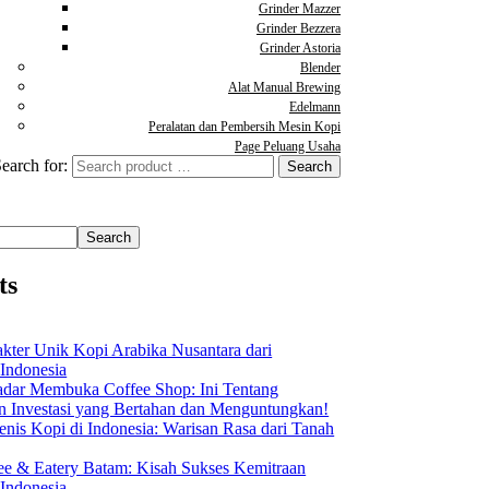
Grinder Mazzer
Grinder Bezzera
Grinder Astoria
Blender
Alat Manual Brewing
Edelmann
Peralatan dan Pembersih Mesin Kopi
Page Peluang Usaha
earch for:
Search
ts
akter Unik Kopi Arabika Nusantara dari
 Indonesia
dar Membuka Coffee Shop: Ini Tentang
Investasi yang Bertahan dan Menguntungkan!
nis Kopi di Indonesia: Warisan Rasa dari Tanah
ee & Eatery Batam: Kisah Sukses Kemitraan
 Indonesia