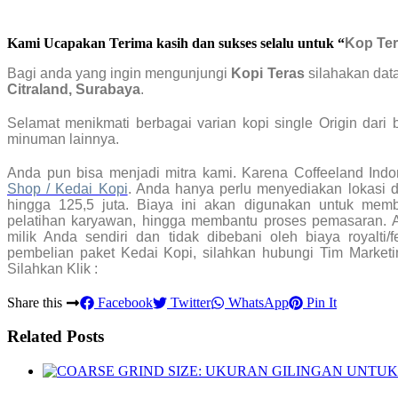
Kami Ucapakan Terima kasih dan sukses selalu untuk “
Kop Te
Bagi anda yang ingin mengunjungi
Kopi Teras
silahakan dat
Citraland, Surabaya
.
Selamat menikmati berbagai varian kopi single Origin dar
minuman lainnya.
Anda pun bisa menjadi mitra kami. Karena Coffeeland Ind
Shop / Kedai Kopi
. Anda hanya perlu menyediakan lokasi d
hingga 125,5 juta. Biaya ini akan digunakan untuk memb
pelatihan karyawan, hingga membantu proses pemasaran. 
milik Anda sendiri dan tidak dibebani oleh biaya royalti/
pembelian paket Kedai Kopi, silahkan hubungi Tim Marketi
Silahkan Klik :
Share this
Facebook
Twitter
WhatsApp
Pin It
Related Posts