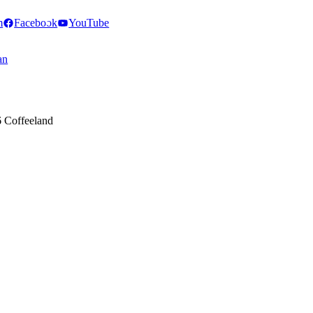
m
Facebook
YouTube
an
 Coffeeland