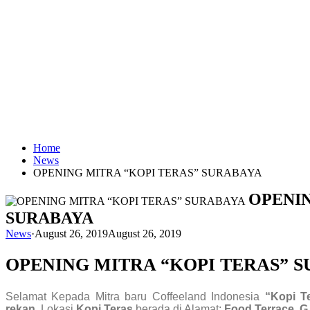
Home
News
OPENING MITRA “KOPI TERAS” SURABAYA
OPENIN
SURABAYA
News
·
August 26, 2019
August 26, 2019
OPENING MITRA “KOPI TERAS” 
Selamat Kepada Mitra baru Coffeeland Indonesia
“Kopi T
rekan
. Lokasi
Kopi Teras
berada di Alamat:
Food Terrace, G.