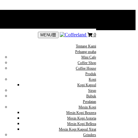
0
MENU
Tentang Kami
Peluang usaha
Mini Cafe
Coffee Shop
Coffee House
Produk
Kopi
Kopi Kapsul
Sirup
Bubuk
Peralatan
Mesin Kopi
Mesin Kopi Bezzera
Mesin Kopi Astoria
Mesin Kopi Belleza
Mesin Kopi Kapsul Xtrat
Grinders