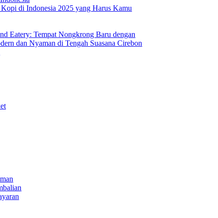
s Kopi di Indonesia 2025 yang Harus Kamu
nd Eatery: Tempat Nongkrong Baru dengan
ern dan Nyaman di Tengah Suasana Cirebon
i
et
iman
mbalian
ayaran
NECT