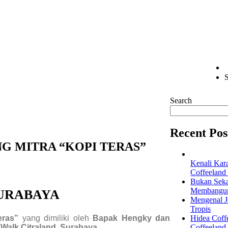
S
Search
Recent Pos
G MITRA “KOPI TERAS”
Kenali Kar
Coffeeland
Bukan Seka
Membangun 
SURABAYA
Mengenal Je
Tropis
eras”
yang dimiliki oleh
Bapak Hengky dan
Hidea Coff
Walk Citraland, Surabaya.
Coffeeland