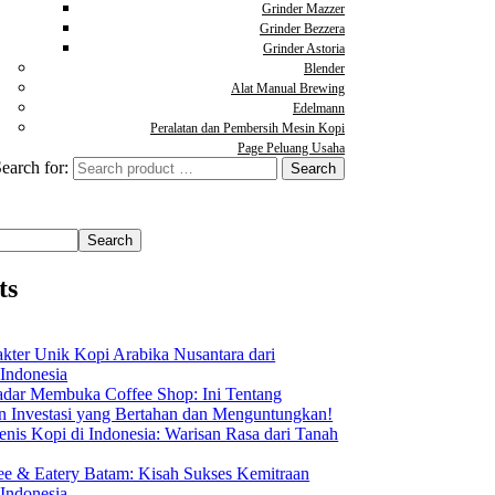
Grinder Mazzer
Grinder Bezzera
Grinder Astoria
Blender
Alat Manual Brewing
Edelmann
Peralatan dan Pembersih Mesin Kopi
Page Peluang Usaha
earch for:
Search
ts
akter Unik Kopi Arabika Nusantara dari
 Indonesia
dar Membuka Coffee Shop: Ini Tentang
Investasi yang Bertahan dan Menguntungkan!
nis Kopi di Indonesia: Warisan Rasa dari Tanah
ee & Eatery Batam: Kisah Sukses Kemitraan
 Indonesia