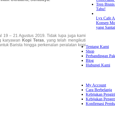
Tren Bisni
Tahu!
Lyx Cafe A
Konsep Mod
yang Santa
al 19 – 21 Agustus 2019. Tidak lupa juga kami
EXPLORE
ng karyawan
Kopi Teras
, yang telah mengikuti
 untuk Barista hingga perkenalan peralatan kopi
Tentang Kami
Shop
Perbandingan Pak
Blog
Hubungi Kami
SHOPPING
My Account
Cara Berbelanja
Kebijakan Pengir
Kebijakan Penge
Konfirmasi Pemb
LET'S CON