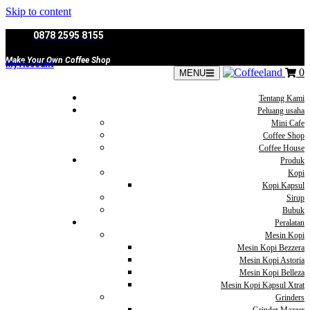
Skip to content
0878 2595 8155
Make Your Own Coffee Shop
My Account
0
MENU
Tentang Kami
Peluang usaha
Mini Cafe
Coffee Shop
Coffee House
Produk
Kopi
Kopi Kapsul
Sirup
Bubuk
Peralatan
Mesin Kopi
Mesin Kopi Bezzera
Mesin Kopi Astoria
Mesin Kopi Belleza
Mesin Kopi Kapsul Xtrat
Grinders