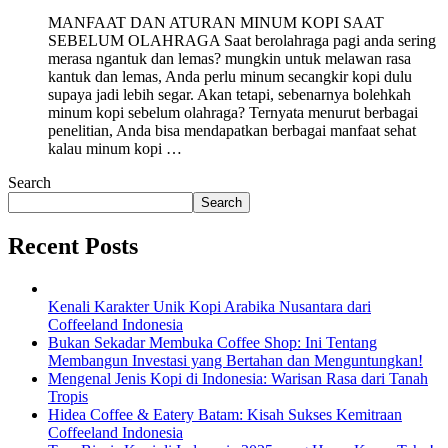
MANFAAT DAN ATURAN MINUM KOPI SAAT
SEBELUM OLAHRAGA Saat berolahraga pagi anda sering
merasa ngantuk dan lemas? mungkin untuk melawan rasa
kantuk dan lemas, Anda perlu minum secangkir kopi dulu
supaya jadi lebih segar. Akan tetapi, sebenarnya bolehkah
minum kopi sebelum olahraga? Ternyata menurut berbagai
penelitian, Anda bisa mendapatkan berbagai manfaat sehat
kalau minum kopi …
Search
Search
Recent Posts
Kenali Karakter Unik Kopi Arabika Nusantara dari
Coffeeland Indonesia
Bukan Sekadar Membuka Coffee Shop: Ini Tentang
Membangun Investasi yang Bertahan dan Menguntungkan!
Mengenal Jenis Kopi di Indonesia: Warisan Rasa dari Tanah
Tropis
Hidea Coffee & Eatery Batam: Kisah Sukses Kemitraan
Coffeeland Indonesia