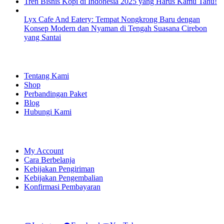
Tren Bisnis Kopi di Indonesia 2025 yang Harus Kamu Tahu!
Lyx Cafe And Eatery: Tempat Nongkrong Baru dengan
Konsep Modern dan Nyaman di Tengah Suasana Cirebon
yang Santai
EXPLORE
Tentang Kami
Shop
Perbandingan Paket
Blog
Hubungi Kami
SHOPPING
My Account
Cara Berbelanja
Kebijakan Pengiriman
Kebijakan Pengembalian
Konfirmasi Pembayaran
LET'S CONNECT