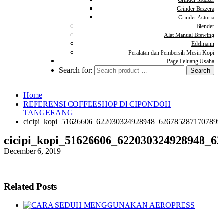
Grinder Mazzer
Grinder Bezzera
Grinder Astoria
Blender
Alat Manual Brewing
Edelmann
Peralatan dan Pembersih Mesin Kopi
Page Peluang Usaha
Search for:
Home
REFERENSI COFFEESHOP DI CIPONDOH
TANGERANG
cicipi_kopi_51626606_622030324928948_626785287170789
cicipi_kopi_51626606_622030324928948_
December 6, 2019
Related Posts