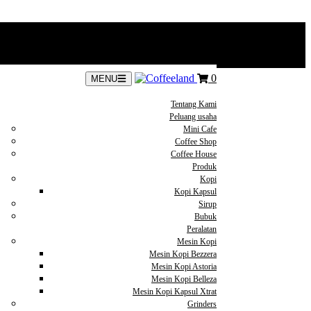
0
MENU
Tentang Kami
Peluang usaha
Mini Cafe
Coffee Shop
Coffee House
Produk
Kopi
Kopi Kapsul
Sirup
Bubuk
Peralatan
Mesin Kopi
Mesin Kopi Bezzera
Mesin Kopi Astoria
Mesin Kopi Belleza
Mesin Kopi Kapsul Xtrat
Grinders