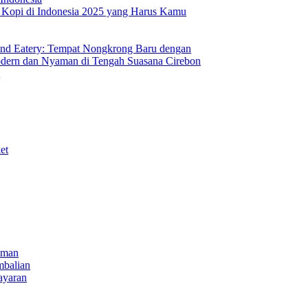
s Kopi di Indonesia 2025 yang Harus Kamu
nd Eatery: Tempat Nongkrong Baru dengan
ern dan Nyaman di Tengah Suasana Cirebon
i
et
iman
mbalian
ayaran
NECT