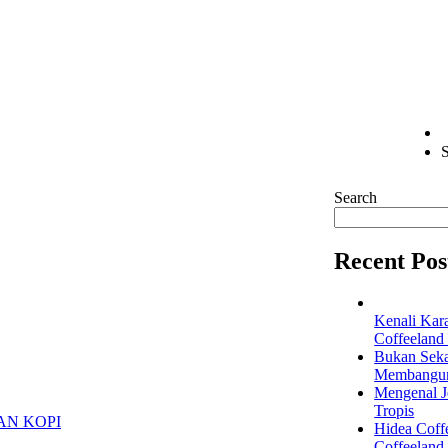
S
Search
Recent Pos
Kenali Kar
Coffeeland
Bukan Seka
Membangun 
Mengenal Je
Tropis
Hidea Coff
Coffeeland