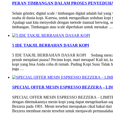
PERAN TIMBANGAN DALAM PROSES PENYEDUHA
Selain grinder, digital scale / timbangan digital adalah hal yan
usaha di dunia kopi. Karena, untuk mengasilkan seduhan kopi y
Apalagi saat kita menyeduh dengan metode manual brewing, set
timbangan. Timbangan atau scale diperlukan untuk menakar …
5 IDE TAKJIL BERBAHAN DASAR KOPI
5 IDE TAKJIL BERBAHAN DASAR KOPI Sedang mencari ide t
penuh menjalani puasa? Pecinta kopi, mari merapat! Kali ini, k
kopi yang bisa Anda coba di rumah. Puding Kopi Susu Tidak h
juga …
SPECIAL OFFER MESIN ESPRESSO BEZZERA – LIM
SPECIAL OFFER MESIN ESPRESSO BEZZERA – LIMITED ST
dengan ditemukannya mesin kopi yang dapat mengeluarkan uap 
Bezzera pada 1901. Mesin tersebut merupakan cikal bakal dari
Bezzera membuat mesin tersebut untuk menjawab permasalaha