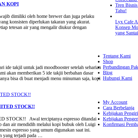
N KOPI
Tren Bisni
Tahu!
g wajib dimiliki oleh home brewer dan juga pelaku
ang konsisten diperlukan takaran yang akurat.
Lyx Cafe A
iap tetesan air yang mengalir diukur dengan
Konsep Mod
yang Santa
EXPLORE
Tentang Kami
Shop
Perbandingan Pak
akjil untuk jadi moodbooster setelah seharian
Blog
ami akan memberikan 5 ide takjii berbahan dasar
Hubungi Kami
anya bisa di buat menjadi menu minuman saja, kopi
SHOPPING
My Account
ITED STOCK!!
Cara Berbelanja
Kebijakan Pengir
Kebijakan Penge
OCK!! Awal terciptanya espresso ditandai
Konfirmasi Pemb
dan air mendidih melalui kopi bubuk oleh Luigi
 mesin espresso yang umum digunakan saat ini.
n yang terjadi pada …
LET'S CON