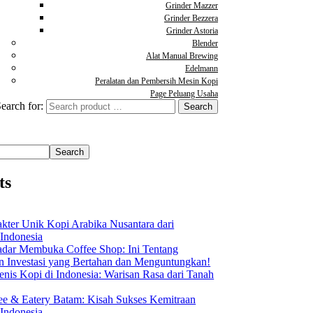
Grinder Mazzer
Grinder Bezzera
Grinder Astoria
Blender
Alat Manual Brewing
Edelmann
Peralatan dan Pembersih Mesin Kopi
Page Peluang Usaha
earch for:
Search
ts
akter Unik Kopi Arabika Nusantara dari
 Indonesia
dar Membuka Coffee Shop: Ini Tentang
Investasi yang Bertahan dan Menguntungkan!
nis Kopi di Indonesia: Warisan Rasa dari Tanah
ee & Eatery Batam: Kisah Sukses Kemitraan
 Indonesia