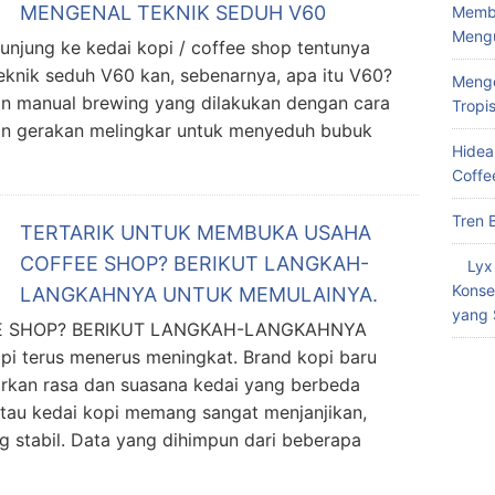
MENGENAL TEKNIK SEDUH V60
Memba
Meng
ng ke kedai kopi / coffee shop tentunya
knik seduh V60 kan, sebenarnya, apa itu V60?
Menge
n manual brewing yang dilakukan dengan cara
Tropi
an gerakan melingkar untuk menyeduh bubuk
Hidea
Coffe
Tren 
TERTARIK UNTUK MEMBUKA USAHA
COFFEE SHOP? BERIKUT LANGKAH-
Lyx
Konse
LANGKAHNYA UNTUK MEMULAINYA.
yang 
E SHOP? BERIKUT LANGKAH-LANGKAHNYA
 terus menerus meningkat. Brand kopi baru
rkan rasa dan suasana kedai yang berbeda
atau kedai kopi memang sangat menjanjikan,
stabil. Data yang dihimpun dari beberapa