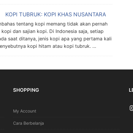
KOPI TUBRUK: KOPI KHAS NUSANTARA
has tentang kopi memang tidak akan pernah
kopi dan sajian kopi. Di Indonesia saja, setiap
ada saat ditanya, jenis kopi apa yang pertama kali
enyebutnya kopi hitam atau kopi tubruk. …
SHOPPING
L
My Account
Cara Berbelanja