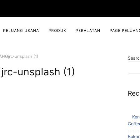
PELUANG USAHA
PRODUK
PERALATAN
PAGE PELUAN
AHGjrc-unsplash (1)
Searc
rc-unsplash (1)
Rec
Ken
Coffe
Bukan