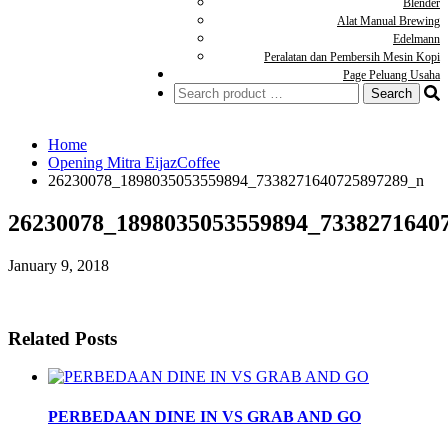
Blender
Alat Manual Brewing
Edelmann
Peralatan dan Pembersih Mesin Kopi
Page Peluang Usaha
Home
Opening Mitra EijazCoffee
26230078_1898035053559894_7338271640725897289_n
26230078_1898035053559894_7338271640
January 9, 2018
Related Posts
PERBEDAAN DINE IN VS GRAB AND GO