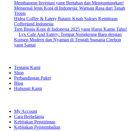
Membangun Investasi yang Bertahan dan Menguntungkan!
Mengenal Jenis Kopi di Indonesia: Warisan Rasa dari Tanah
Tropis
Hidea Coffee & Eatery Batam: Kisah Sukses Kemitraan
Coffeeland Indonesia
Tren Bisnis Kopi di Indonesia 2025 yang Harus Kamu Tahu!
Lyx Cafe And Eatery: Tempat Nongkrong Baru dengan
Konsep Modern dan Nyaman di Tengah Suasana Cirebon
yang Santai
EXPLORE
Tentang Kami
Shop
Perbandingan Paket
Blog
Hubungi Kami
SHOPPING
My Account
Cara Berbelanja
Kebijakan Pengiriman
Kebijakan Pengembalian