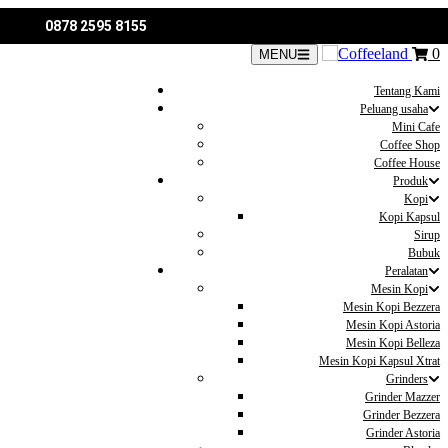
0878 2595 8155
0
MENU
Tentang Kami
Peluang usaha
Mini Cafe
Coffee Shop
Coffee House
Produk
Kopi
Kopi Kapsul
Sirup
Bubuk
Peralatan
Mesin Kopi
Mesin Kopi Bezzera
Mesin Kopi Astoria
Mesin Kopi Belleza
Mesin Kopi Kapsul Xtrat
Grinders
Grinder Mazzer
Grinder Bezzera
Grinder Astoria