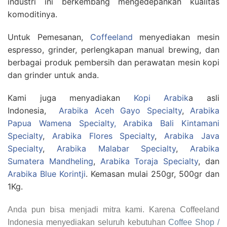
industri ini berkembang mengedepankan kualitas
komoditinya.
Untuk Pemesanan,
Coffeeland
menyediakan mesin
espresso, grinder, perlengkapan manual brewing, dan
berbagai produk pembersih dan perawatan mesin kopi
dan grinder untuk anda.
Kami juga menyadiakan
Kopi Arabik
a asli
Indonesia,
Arabika Aceh Gayo Specialty
,
Arabika
Papua Wamena Specialty,
Arabika Bali Kintamani
Specialty
,
Arabika Flores Specialty
,
Arabika Java
Specialty
,
Arabika Malabar Specialty
,
Arabika
Sumatera Mandheling
,
Arabika Toraja Specialty
, dan
Arabika Blue Korintji
. Kemasan mulai 250gr, 500gr dan
1Kg.
Anda pun bisa menjadi mitra kami. Karena Coffeeland
Indonesia menyediakan seluruh kebutuhan
Coffee Shop /