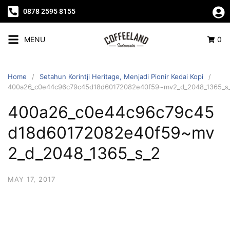
0878 2595 8155
MENU
0
Home
Setahun Korintji Heritage, Menjadi Pionir Kedai Kopi
400a26_c0e44c96c79c45d18d60172082e40f59~mv2_d_2048_1365_s
400a26_c0e44c96c79c45
d18d60172082e40f59~mv
2_d_2048_1365_s_2
MAY 17, 2017