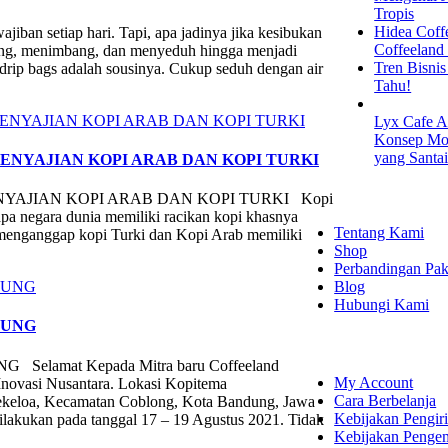
Tropis
Hidea Coff
iban setiap hari. Tapi, apa jadinya jika kesibukan
Coffeeland
ling, menimbang, dan menyeduh hingga menjadi
Tren Bisni
 drip bags adalah sousinya. Cukup seduh dengan air
Tahu!
Lyx Cafe A
Konsep Mod
yang Santa
PENYAJIAN KOPI ARAB DAN KOPI TURKI
EXPLORE
NYAJIAN KOPI ARAB DAN KOPI TURKI Kopi
apa negara dunia memiliki racikan kopi khasnya
Tentang Kami
ng menganggap kopi Turki dan Kopi Arab memiliki
Shop
Perbandingan Pak
Blog
Hubungi Kami
DUNG
SHOPPING
amat Kepada Mitra baru Coffeeland
My Account
Inovasi Nusantara. Lokasi Kopitema
Cara Berbelanja
 Sekeloa, Kecamatan Coblong, Kota Bandung, Jawa
Kebijakan Pengir
ilakukan pada tanggal 17 – 19 Agustus 2021. Tidak
Kebijakan Penge