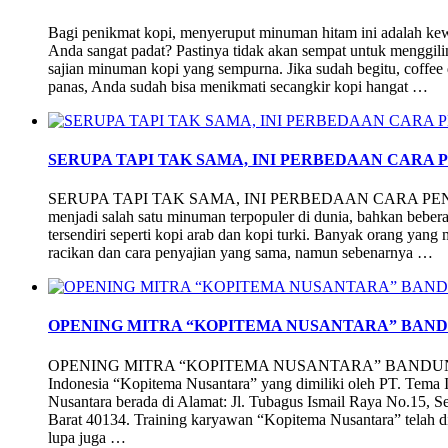
Bagi penikmat kopi, menyeruput minuman hitam ini adalah kewaj
Anda sangat padat? Pastinya tidak akan sempat untuk menggi
sajian minuman kopi yang sempurna. Jika sudah begitu, coffee
panas, Anda sudah bisa menikmati secangkir kopi hangat …
SERUPA TAPI TAK SAMA, INI PERBEDAAN CARA 
SERUPA TAPI TAK SAMA, INI PERBEDAAN CARA PE
menjadi salah satu minuman terpopuler di dunia, bahkan beber
tersendiri seperti kopi arab dan kopi turki. Banyak orang ya
racikan dan cara penyajian yang sama, namun sebenarnya …
OPENING MITRA “KOPITEMA NUSANTARA” BAN
OPENING MITRA “KOPITEMA NUSANTARA” BANDUNG Sel
Indonesia “Kopitema Nusantara” yang dimiliki oleh PT. Tema 
Nusantara berada di Alamat: Jl. Tubagus Ismail Raya No.15,
Barat 40134. Training karyawan “Kopitema Nusantara” telah d
lupa juga …