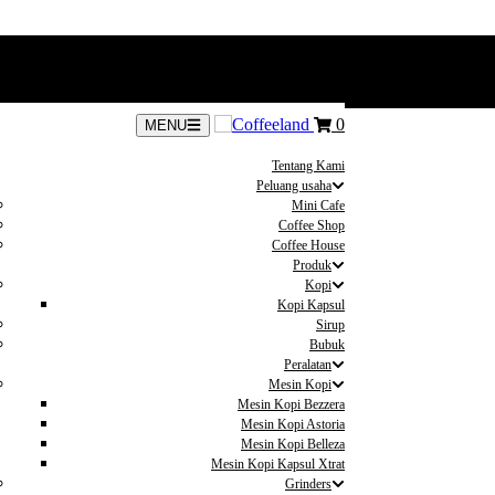
0
MENU
Tentang Kami
Peluang usaha
Mini Cafe
Coffee Shop
Coffee House
Produk
Kopi
Kopi Kapsul
Sirup
Bubuk
Peralatan
Mesin Kopi
Mesin Kopi Bezzera
Mesin Kopi Astoria
Mesin Kopi Belleza
Mesin Kopi Kapsul Xtrat
Grinders