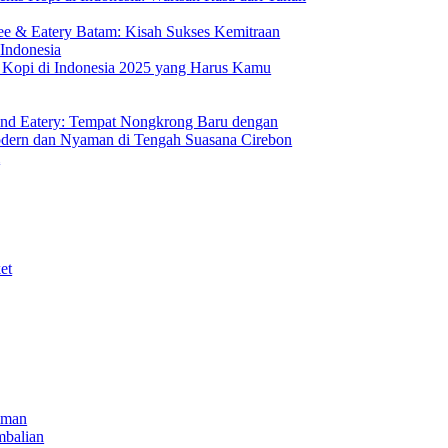
ee & Eatery Batam: Kisah Sukses Kemitraan
 Indonesia
s Kopi di Indonesia 2025 yang Harus Kamu
nd Eatery: Tempat Nongkrong Baru dengan
ern dan Nyaman di Tengah Suasana Cirebon
i
et
iman
mbalian