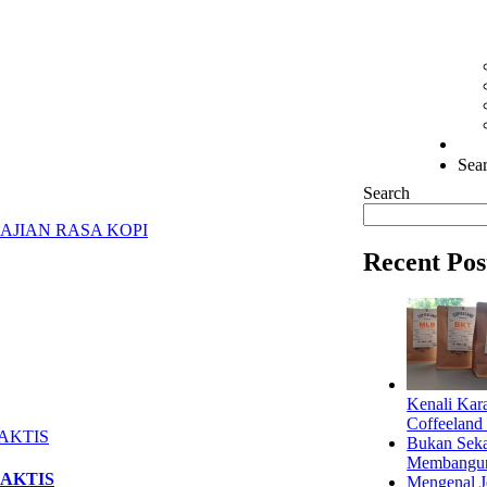
Sear
Search
AJIAN RASA KOPI
Recent Pos
Kenali Kar
Coffeeland
Bukan Seka
Membangun 
RAKTIS
Mengenal Je