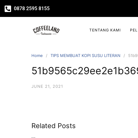
0878 2595 8155
TENTANG KAMI
PE
Home
TIPS MEMBUAT KOPI SUSU LITERAN
51b9
51b9565c29ee2e1b36
JUNE 21, 2021
Related Posts