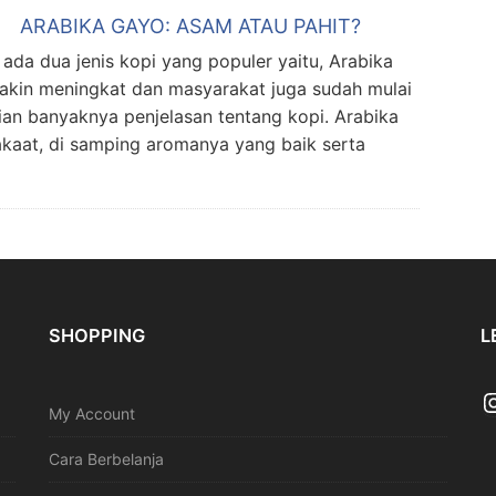
ARABIKA GAYO: ASAM ATAU PAHIT?
a dua jenis kopi yang populer yaitu, Arabika
makin meningkat dan masyarakat juga sudah mulai
ian banyaknya penjelasan tentang kopi. Arabika
akaat, di samping aromanya yang baik serta
SHOPPING
L
My Account
Cara Berbelanja