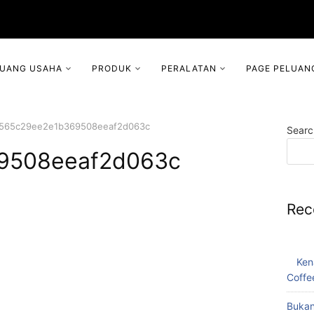
LUANG USAHA
PRODUK
PERALATAN
PAGE PELUAN
565c29ee2e1b369508eeaf2d063c
Searc
9508eeaf2d063c
Rec
Ken
Coffe
Bukan