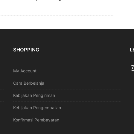
SHOPPING
L
My Account
Cara Berbelanja
Kebijakan Pengiriman
Kebijakan Pengembalian
Konfirmasi Pembayaran