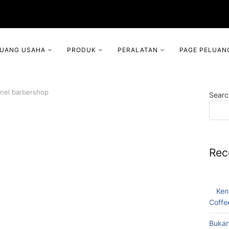
LUANG USAHA
PRODUK
PERALATAN
PAGE PELUAN
nel barbershop
Searc
Rec
Ken
Coffe
Bukan