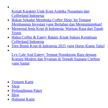
Kenali Karakter Unik Kopi Arabika Nusantara dari
Coffeeland Indonesia
Bukan Sekadar Membuka Coffee Shop: Ini Tentang
Membangun Investasi yang Bertahan dan Menguntungkan!
Mengenal Jenis Kopi di Indonesia: Warisan Rasa dari Tanah
Tropis
Hidea Coffee & Eatery Batam: Kisah Sukses Kemitraan
Coffeeland Indonesia
Tren Bisnis Kopi di Indonesia 2025 yang Harus Kamu Tahu!
Lyx Cafe And Eatery: Tempat Nongkrong Baru dengan
Konsep Modern dan Nyaman di Tengah Suasana Cirebon
yang Santai
EXPLORE
Tentang Kami
Shop
Perbandingan Paket
Blog
Hubungi Kami