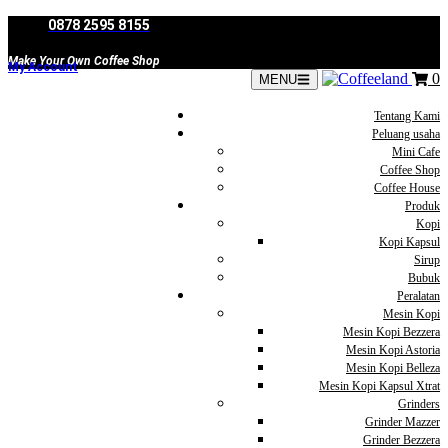
Skip
0878 2595 8155
to
content
Make Your Own Coffee Shop
My Account
0
MENU
Tentang Kami
Peluang usaha
Mini Cafe
Coffee Shop
Coffee House
Produk
Kopi
Kopi Kapsul
Sirup
Bubuk
Peralatan
Mesin Kopi
Mesin Kopi Bezzera
Mesin Kopi Astoria
Mesin Kopi Belleza
Mesin Kopi Kapsul Xtrat
Grinders
Grinder Mazzer
Grinder Bezzera