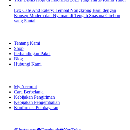
Lyx Cafe And Eatery: Tempat Nongkrong Baru dengan
Konsep Modern dan Nyaman di Tengah Suasana Cirebon
yang Santai
EXPLORE
Tentang Kami
Shop
Perbandingan Paket
Blog
Hubungi Kami
SHOPPING
My Account
Cara Berbelanja
Kebijakan Pengiriman
Kebijakan Pengembalian
Konfirmasi Pembayaran
LET'S CONNECT
Instagram
Facebook
YouTube