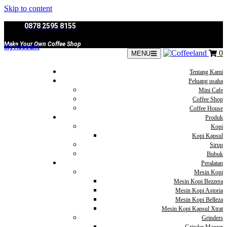
Skip to content
0878 2595 8155
Make Your Own Coffee Shop
My Account
0
MENU
Tentang Kami
Peluang usaha
Mini Cafe
Coffee Shop
Coffee House
Produk
Kopi
Kopi Kapsul
Sirup
Bubuk
Peralatan
Mesin Kopi
Mesin Kopi Bezzera
Mesin Kopi Astoria
Mesin Kopi Belleza
Mesin Kopi Kapsul Xtrat
Grinders