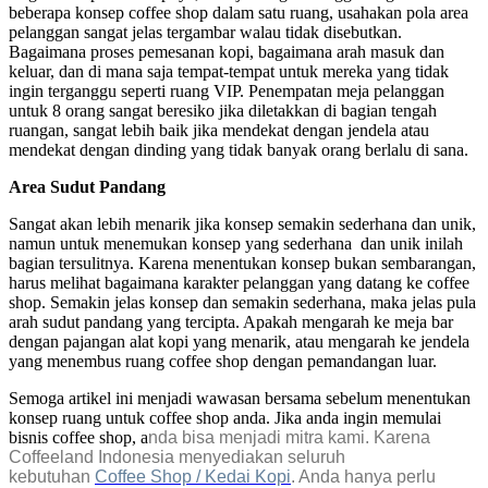
beberapa konsep coffee shop dalam satu ruang, usahakan pola area
pelanggan sangat jelas tergambar walau tidak disebutkan.
Bagaimana proses pemesanan kopi, bagaimana arah masuk dan
keluar, dan di mana saja tempat-tempat untuk mereka yang tidak
ingin terganggu seperti ruang VIP. Penempatan meja pelanggan
untuk 8 orang sangat beresiko jika diletakkan di bagian tengah
ruangan, sangat lebih baik jika mendekat dengan jendela atau
mendekat dengan dinding yang tidak banyak orang berlalu di sana.
Area Sudut Pandang
Sangat akan lebih menarik jika konsep semakin sederhana dan unik,
namun untuk menemukan konsep yang sederhana dan unik inilah
bagian tersulitnya. Karena menentukan konsep bukan sembarangan,
harus melihat bagaimana karakter pelanggan yang datang ke coffee
shop. Semakin jelas konsep dan semakin sederhana, maka jelas pula
arah sudut pandang yang tercipta. Apakah mengarah ke meja bar
dengan pajangan alat kopi yang menarik, atau mengarah ke jendela
yang menembus ruang coffee shop dengan pemandangan luar.
Semoga artikel ini menjadi wawasan bersama sebelum menentukan
konsep ruang untuk coffee shop anda. Jika anda ingin memulai
bisnis coffee shop, a
nda bisa menjadi mitra kami. Karena
Coffeeland Indonesia menyediakan seluruh
kebutuhan
Coffee Shop / Kedai Kopi
. Anda hanya perlu