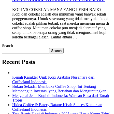
KOPI VS COKELAT: MANA YANG LEBIH BAIK?
Kopi dan cokelat adalah dua minuman yang banyak sekali
penggemarnya. Untuk seseorang yang tidak menyukai kopi,
cokelat adalah pilihan terbaik saat mereka memesan menu di
coffee shop. Minuman cokelat pun menjadi alternatif yang
sedap untuk beberapa orang yang tidak mengonsumsi kopi
karena berbagai alasan. Lantas antara …
Search
Search
Recent Posts
Kenali Karakter Unik Kopi Arabika Nusantara dari
Coffeeland Indonesia
Bukan Sekadar Membuka Coffee Shop: Ini Tentang
Membangun Investasi yang Bertahan dan Menguntungkan!
Mengenal Jenis Kopi di Indonesia: Warisan Rasa dari Tanah
Tropis
Hidea Coffee & Eatery Batam: Kisah Sukses Kemitraan
Coffeeland Indonesia
Tren Bisnis Kopi di Indonesia 2025 yang Harus Kamu Tahu!