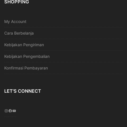
SHOPPING
My Account
Cara Berbelanja
Kebijakan Pengiriman
Kebijakan Pengembalian
Konfirmasi Pembayaran
LET'S CONNECT
I
F
Y
n
a
o
s
c
u